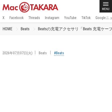
MENU
X
Facebook
Threads
Instagram
YouTube
TikTok
Google
HOME
Beats
Beatsの充電アクセサリ「Beats 充電
2026年07月07日(火)
Beats
#Beats