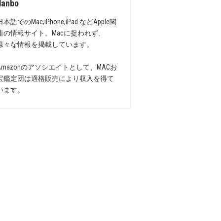
danbo
日本語でのMac,iPhone,iPad などApple関
連の情報サイト。Macに捉われず、
様々な情報を掲載しています。
Amazonのアソシエイトとして、MACお
宝鑑定団は適格販売により収入を得て
います。