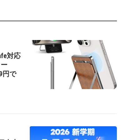
afe対応
リー
99円で