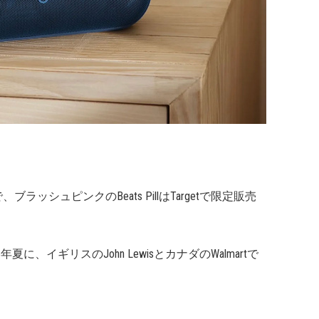
tで、ブラッシュピンクのBeats PillはTargetで限定販売
5年夏に、イギリスのJohn LewisとカナダのWalmartで