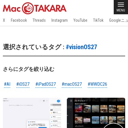
MENU
X
Facebook
Threads
Instagram
YouTube
TikTok
Google
選択されているタグ :
#visionOS27
さらにタグを絞り込む
#AI
#iOS27
#iPadOS27
#macOS27
#WWDC26