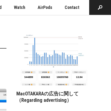
d
Watch
AirPods
Contact
MacOTAKARAの広告に関して
（Regarding advertising）