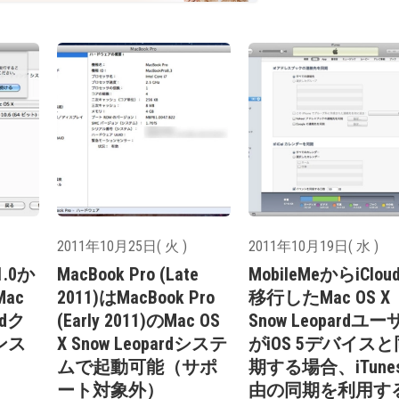
2011年10月25日( 火 )
2011年10月19日( 水 )
.1.0か
MacBook Pro (Late
MobileMeからiClou
ac
2011)はMacBook Pro
移行したMac OS X
rdク
(Early 2011)のMac OS
Snow Leopardユ
ンス
X Snow Leopardシステ
がiOS 5デバイスと
ムで起動可能（サポ
期する場合、iTune
ート対象外）
由の同期を利用す