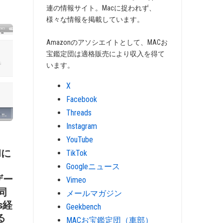
連の情報サイト。Macに捉われず、
様々な情報を掲載しています。
Amazonのアソシエイトとして、MACお
宝鑑定団は適格販売により収入を得て
います。
X
Facebook
Threads
Instagram
YouTube
dに
TikTok
Googleニュース
ーザー
Vimeo
同
メールマガジン
s経
Geekbench
る
MACお宝鑑定団（車部）