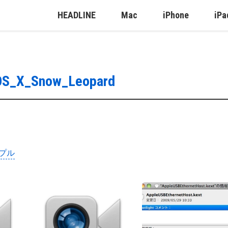
HEADLINE
Mac
iPhone
iPa
S_X_Snow_Leopard
プル