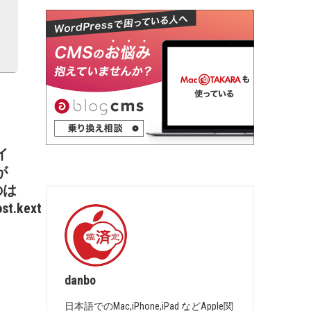
イ
が
のは
st.kext
danbo
日本語でのMac,iPhone,iPad などApple関