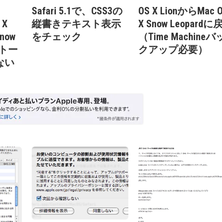
Safari 5.1で、CSS3の
OS X LionからMac 
 X
縦書きテキスト表示
X Snow Leopardに
Snow
をチェック
（Time Machineバ
ストー
クアップ必要）
ない