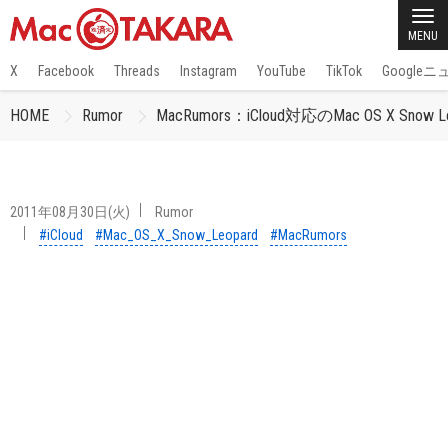
MENU
X
Facebook
Threads
Instagram
YouTube
TikTok
Google
HOME
Rumor
MacRumors：iCloud対応のMac OS X Sno
2011年08月30日(火)
Rumor
#iCloud
#Mac_OS_X_Snow_Leopard
#MacRumors