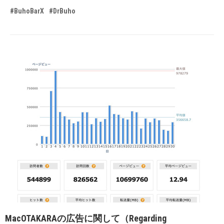
#BuhoBarX
#DrBuho
MacOTAKARAの広告に関して（Regarding