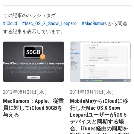
この記事のハッシュタグ
#iCloud
#Mac_OS_X_Snow_Leopard
#MacRumors
から関連
する記事を表示しています。
2012年08月29日( 水 )
2011年10月19日( 水 )
MacRumors：Apple、従業
MobileMeからiCloudに移
員に対してiCloud 50GBを
行したMac OS X Snow
与える
LeopardユーザーがiOS 5
デバイスと同期する場
合、iTunes経由の同期を