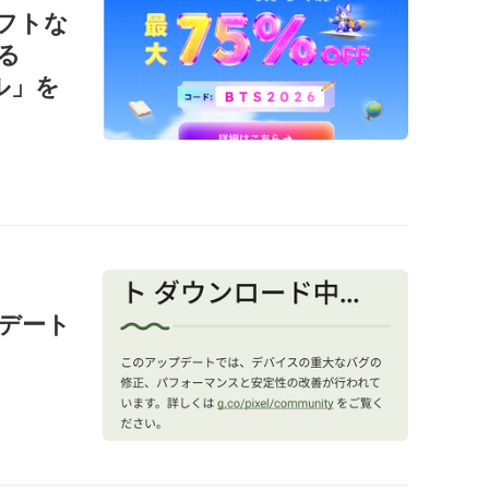
ソフトな
る
ール」を
ップデート