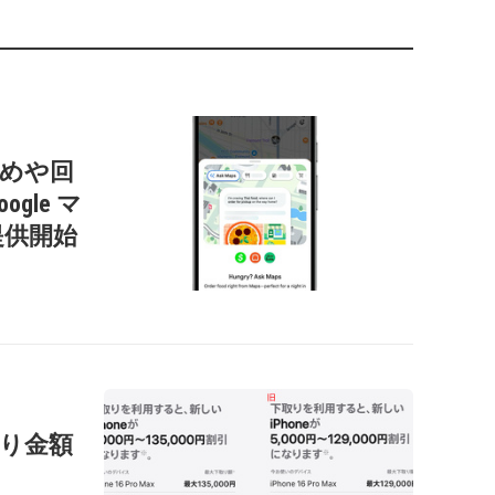
すすめや回
gle マ
提供開始
の下取り金額