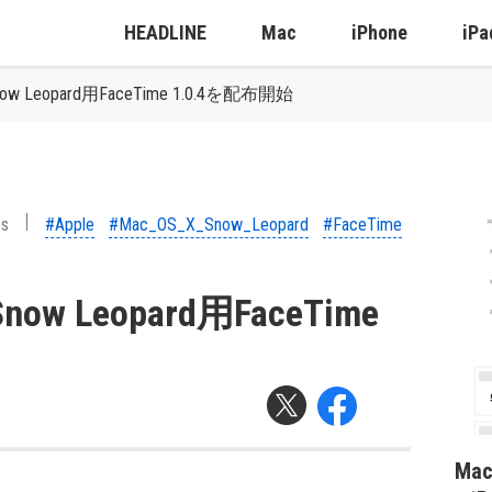
HEADLINE
Mac
iPhone
iPa
Snow Leopard用FaceTime 1.0.4を配布開始
ps
#Apple
#Mac_OS_X_Snow_Leopard
#FaceTime
Snow Leopard用FaceTime
Ma