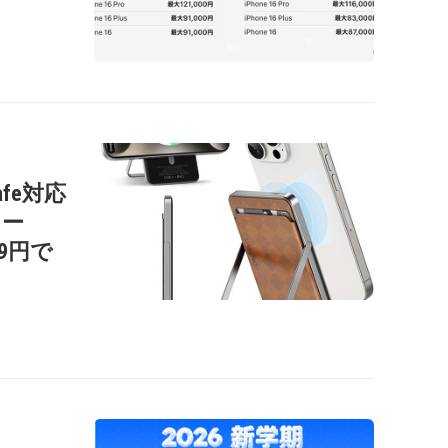
afe対応
リー
99円で