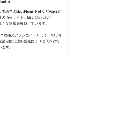
danbo
日本語でのMac,iPhone,iPad などApple関
連の情報サイト。Macに捉われず、
様々な情報を掲載しています。
Amazonのアソシエイトとして、MACお
宝鑑定団は適格販売により収入を得て
います。