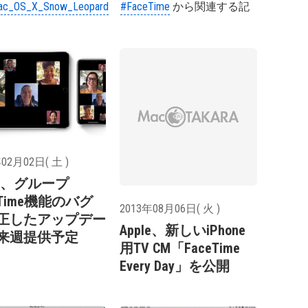
ac_OS_X_Snow_Leopard
#FaceTime
から関連する記
02月02日( 土 )
le、グループ
eTime機能のバグ
2013年08月06日( 火 )
正したアップデー
Apple、新しいiPhone
来週提供予定
用TV CM「FaceTime
Every Day」を公開