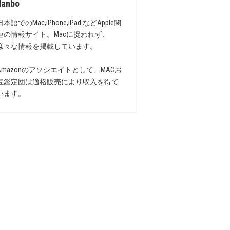
danbo
日本語でのMac,iPhone,iPad などApple関
連の情報サイト。Macに捉われず、
様々な情報を掲載しています。
Amazonのアソシエイトとして、MACお
宝鑑定団は適格販売により収入を得て
います。