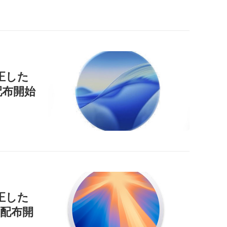
正した
」を配布開始
正した
9」を配布開