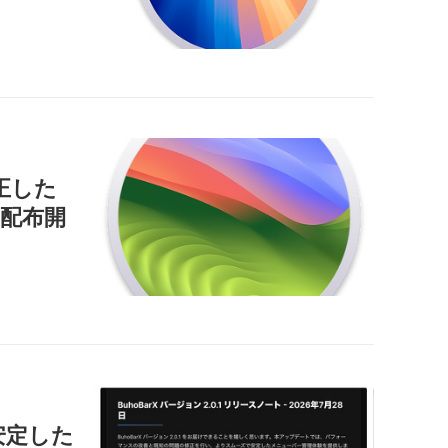
正した
」を配布開
で安定した