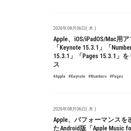
2026年08月06日( 木 )
Apple、iOS/iPadOS/Mac
「Keynote 15.3.1」「Numbe
15.3.1」「Pages 15.3.1
ス
#Apple
#Keynote
#Numbers
#Pages
2026年08月06日( 木 )
Apple、パフォーマンスを
たAndroid版「Apple Music fo