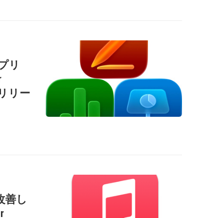
用アプリ
r
」をリリー
改善し
r