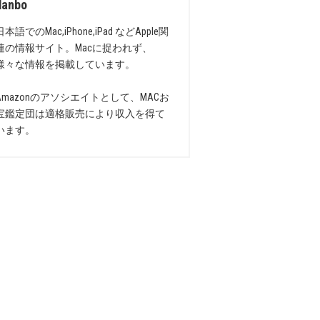
danbo
日本語でのMac,iPhone,iPad などApple関
連の情報サイト。Macに捉われず、
様々な情報を掲載しています。
Amazonのアソシエイトとして、MACお
宝鑑定団は適格販売により収入を得て
います。