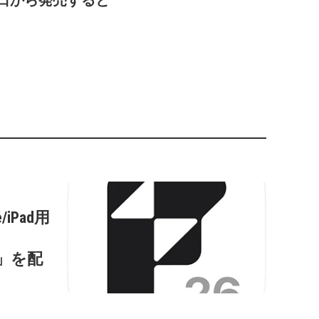
/iPad用
s
0.2」を配