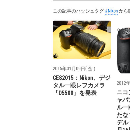
この記事のハッシュタグ
#Nikon
から
2015年01月09日( 金 )
CES2015：Nikon、デジ
2012年
タル一眼レフカメラ
ニコ
「D5500」を発表
ャパ
ル一
たな
デル
月1