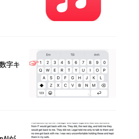
に数字キ
nAIが