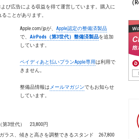
（Re
および広告による収益を得て運営しています。購入に
れることがあります。
Apple.com/jpが、
Apple認定の整備済製品
で、
AirPods（第3世代）整備済製品
を追加
しています。
ペイディあと払いプランApple専用
は利用で
きません。
整備品情報は
メールマガジン
でもお知らせ
しています。
s（第3世代） 23,800円
Nano-textureガラス、傾きと高さを調整できるスタンド 267,800