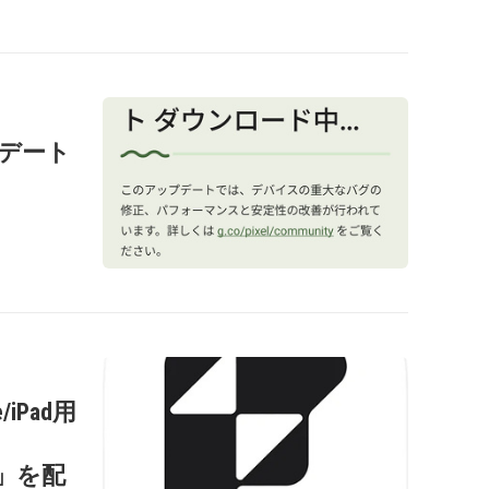
ップデート
/iPad用
s
0.2」を配