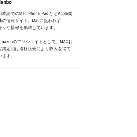
danbo
日本語でのMac,iPhone,iPad などApple関
連の情報サイト。Macに捉われず、
様々な情報を掲載しています。
Amazonのアソシエイトとして、MACお
宝鑑定団は適格販売により収入を得て
います。