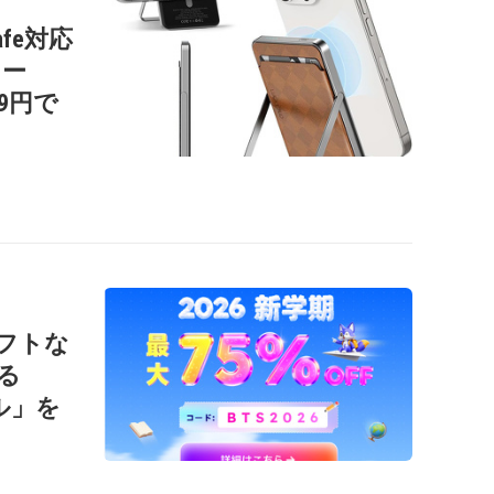
afe対応
リー
99円で
ソフトな
る
ール」を