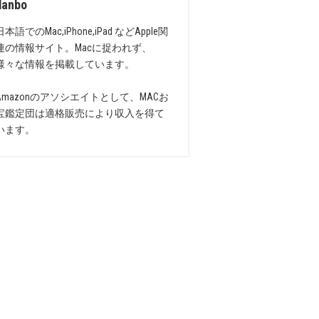
danbo
日本語でのMac,iPhone,iPad などApple関
連の情報サイト。Macに捉われず、
様々な情報を掲載しています。
Amazonのアソシエイトとして、MACお
宝鑑定団は適格販売により収入を得て
います。