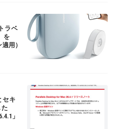
ートラベ
1」を
ン適用）
性とセキ
した
26.4.1」