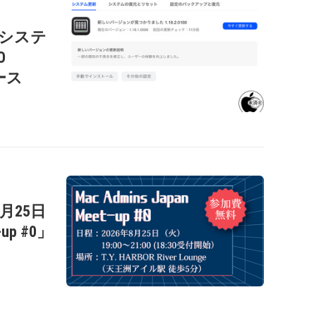
c用システ
O
リース
年8月25日
-up #0」