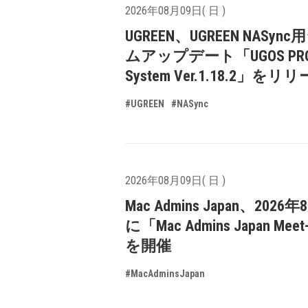
2026年08月09日( 日 )
UGREEN、UGREEN NASyn
ムアップデート「UGOS PR
System Ver.1.18.2」をリ
#UGREEN
#NASync
2026年08月09日( 日 )
Mac Admins Japan、2026
に「Mac Admins Japan Meet
を開催
#MacAdminsJapan