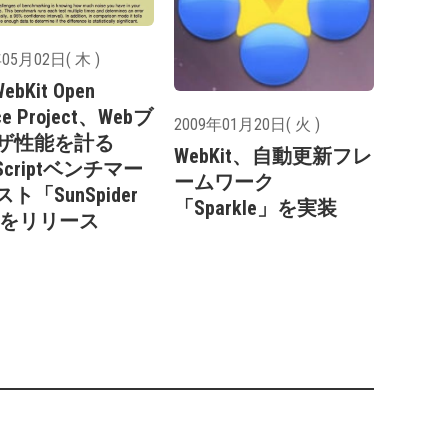
05月02日( 木 )
WebKit Open
ce Project、Webブ
2009年01月20日( 火 )
ザ性能を計る
WebKit、自動更新フレ
aScriptベンチマー
ームワーク
ト「SunSpider
「Sparkle」を実装
0」をリリース