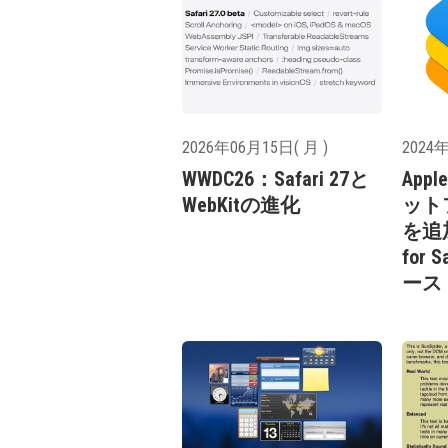
2026年06月15日( 月 )
2024年
WWDC26：Safari 27と
App
WebKitの進化
ット
を追加
for 
ース