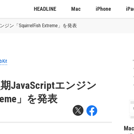
HEADLINE
Mac
iPhone
iPa
ンジン「SquirrelFish Extreme」を発表
bKit
期JavaScriptエンジン
Extreme」を発表
Ma