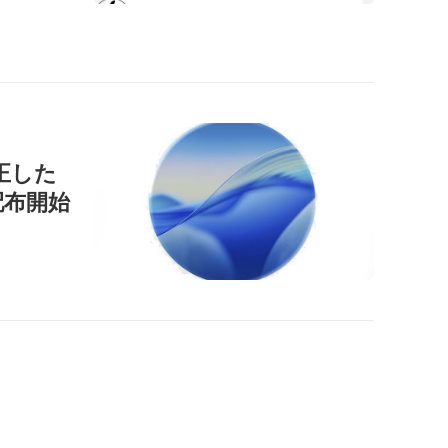
正した
」を配布開始