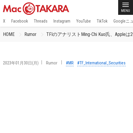
MENU
X
Facebook
Threads
Instagram
YouTube
TikTok
Google
HOME
Rumor
TFIのアナリストMing-Chi Kuo氏、App
2023年01月30日(月)
Rumor
#MR
#TF_International_Securities