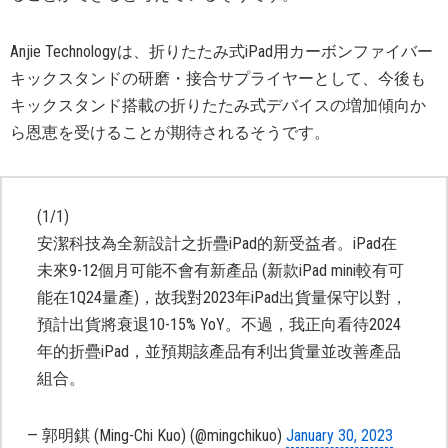
Anjie Technologyは、折りたたみ式iPad用カーボンファイバー
キックスタンドの研磨・接合サプライヤーとして、今後も
キックスタンド搭載の折りたたみ式デバイスの増加傾向か
ら恩恵を受けることが期待されるそうです。
(1/1)
安潔科技為全新設計之折疊iPad的新受益者。iPad在
未來9-12個月可能不會有新產品 (新款iPad mini較有可
能在1Q24量產)，故我對2023年iPad出貨量保守以對，
預計出貨將衰退10-15% YoY。不過，我正向看待2024
年的折疊iPad，並預期該產品有利出貨量並改善產品
組合。
— 郭明錤 (Ming-Chi Kuo) (@mingchikuo)
January 30, 2023