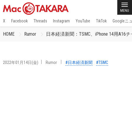
MENU
X
Facebook
Threads
Instagram
YouTube
TikTok
Google
HOME
Rumor
日本経済新聞：TSMC、iPhone 14用A
2022年01月14日(金)
Rumor
#日本経済新聞
#TSMC