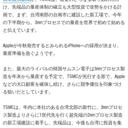
け、先端品の量産体制の確立も大型投資で攻勢をかける計
画で、まず、台湾南部の台南市に建設した新工場で、今年
の下半期から、3nmプロセスでの量産を世界で初めて始める
と伝えています。
Appleが今秋発売するとみられるiPhoneへの採用が決まり、
量産準備を急ぐようです。
また、最大のライバルの韓国サムスン電子は3nmプロセス製
造を年末から量産する予定で、TSMCが先行する形で、Apple
などの大口顧客を確保し続け、さらに競争優位を印象づけ
る狙いだとしています。
TSMCは、年内に本社のある台湾北部の新竹に、3nmプロセ
ス製造よりさらに1世代先を行く超先端の2nmプロセス製造
の新工場建設に着手し、先端品は、今後も台湾に投資を集