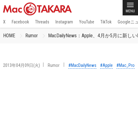
MENU
X
Facebook
Threads
Instagram
YouTube
TikTok
Google
HOME
Rumor
MacDailyNews：Apple、4月か5月に新し
2013年04月09日(火)
Rumor
#MacDailyNews
#Apple
#Mac_Pro