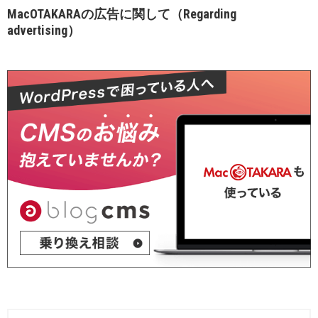
MacOTAKARAの広告に関して（Regarding
advertising）