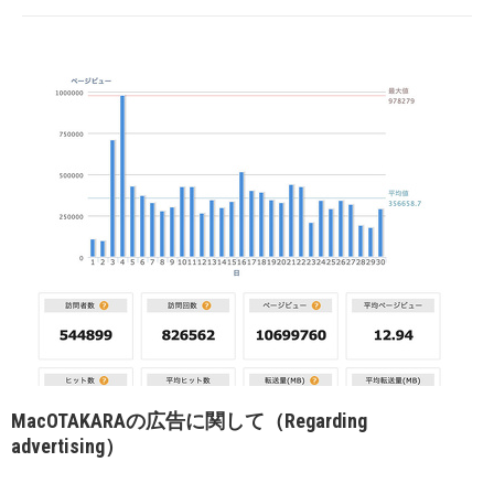
MacOTAKARAの広告に関して（Regarding
advertising）