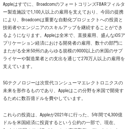
Appleはすでに、BroadcomのフォートコリンズFBARフィルタ
ー製造施設で1,100人以上の雇用を支えており、今回の提携
により、Broadcomは重要な自動化プロジェクトへの投資と
技術者やエンジニアのスキルアップを継続することができ
るようになります。Appleは全米で、直接雇用、盛んなiOSア
プリケーション経済における開発者の雇用、数十の部門に
またがる全米50州のあらゆる規模の9000以上の米国のサプ
ライヤーや製造業者との支出を通じて270万人以上の雇用を
支えています。
5Gテクノロジーは次世代コンシューマエレクトロニクスの
未来を形作るものであり、Appleはこの分野を米国で開発す
るために数百億ドルを費やしています。
これらの投資は、Appleが2021年に行った、5年間で4,300億
ドルを米国経済に投資するという公約の一部で、現在、