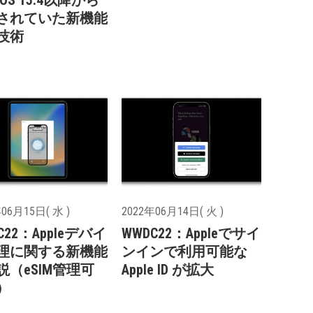
OS 15.4以降から
されていた新機能
技術
06月15日( 水 )
2022年06月14日( 火 )
C22：Appleデバイ
WWDC22：Appleでサイ
理に関する新機能
ンインで利用可能な
説（eSIM管理可
Apple ID が拡大
）