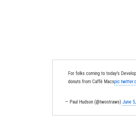
For folks coming to today’s Develo
donuts from Caffè Macs
pic.twitt
— Paul Hudson (@twostraws)
June 5