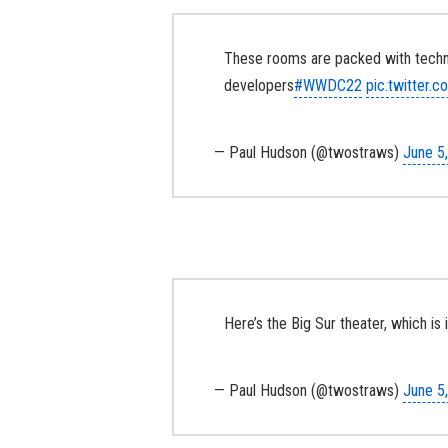
These rooms are packed with technol
developers
#WWDC22
pic.twitter.
— Paul Hudson (@twostraws)
June 5
Here’s the Big Sur theater, which is
— Paul Hudson (@twostraws)
June 5