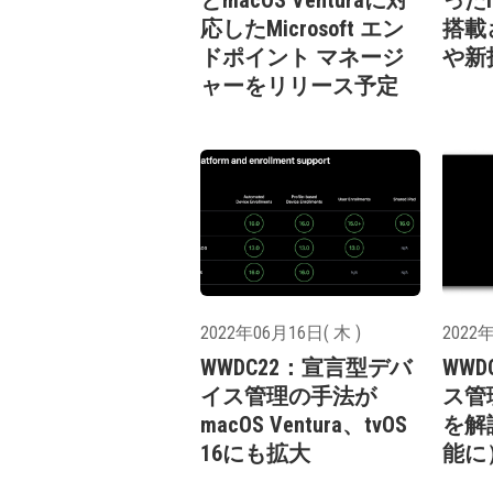
とmacOS Venturaに対
ったi
応したMicrosoft エン
搭載
ドポイント マネージ
や新
ャーをリリース予定
2022年06月16日( 木 )
2022年
WWDC22：宣言型デバ
WWD
イス管理の手法が
ス管
macOS Ventura、tvOS
を解
16にも拡大
能に