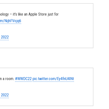
ogy – it’s like an Apple Store just for
com/NijhFVojq6
, 2022
 in a room.
#WWDC22
pic.twitter.com/Ey4fnU4lNt
, 2022