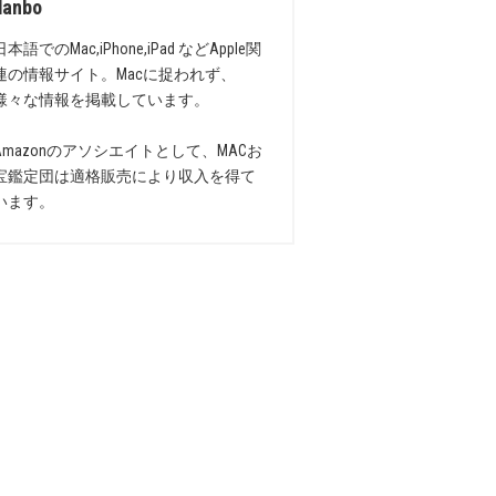
danbo
日本語でのMac,iPhone,iPad などApple関
連の情報サイト。Macに捉われず、
様々な情報を掲載しています。
Amazonのアソシエイトとして、MACお
宝鑑定団は適格販売により収入を得て
います。