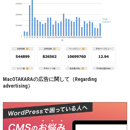
MacOTAKARAの広告に関して（Regarding
advertising）