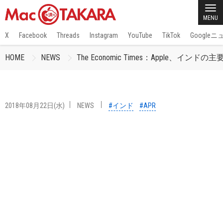
MENU
X
Facebook
Threads
Instagram
YouTube
TikTok
Google
HOME
NEWS
The Economic Times：Apple、インドの主
2018年08月22日(水)
NEWS
#インド
#APR