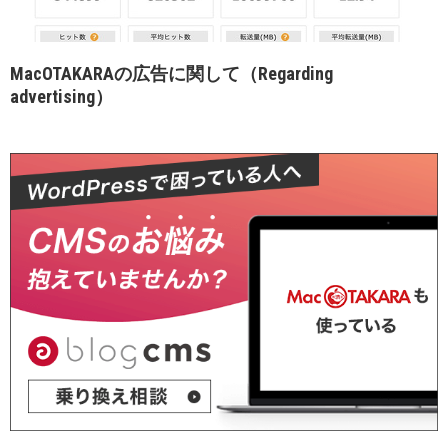
MacOTAKARAの広告に関して（Regarding
advertising）