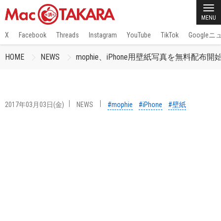
MENU
X
Facebook
Threads
Instagram
YouTube
TikTok
Google
HOME
NEWS
mophie、iPhone用壁紙写真を無料配布開
2017年03月03日(金)
NEWS
#mophie
#iPhone
#壁紙