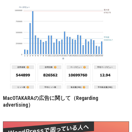
MacOTAKARAの広告に関して（Regarding
advertising）