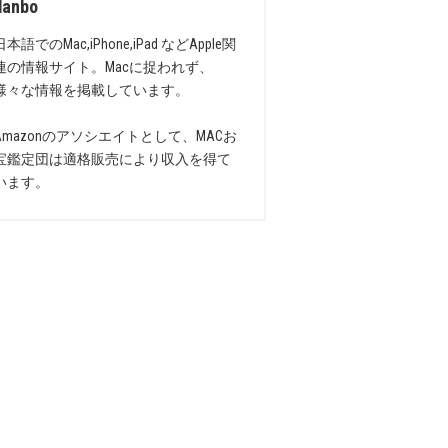
danbo
日本語でのMac,iPhone,iPad などApple関
連の情報サイト。Macに捉われず、
様々な情報を掲載しています。
Amazonのアソシエイトとして、MACお
宝鑑定団は適格販売により収入を得て
います。