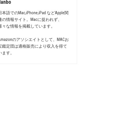
danbo
日本語でのMac,iPhone,iPad などApple関
連の情報サイト。Macに捉われず、
様々な情報を掲載しています。
Amazonのアソシエイトとして、MACお
宝鑑定団は適格販売により収入を得て
います。