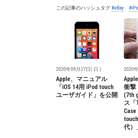
この記事のハッシュタグ
#eBay
#iP
2020年09月27日( 日 )
2020年
Apple、マニュアル
App
「iOS 14用 iPod touch
衝撃・
ユーザガイド」を公開
(7th
ス「Te
Case 
tou
代）