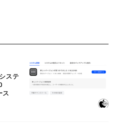
c用システ
O
リース