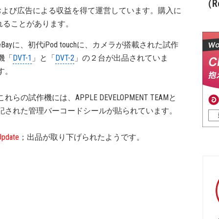
（Re
および広告による収益を得て運営しています。購入に
れることがあります。
eBayに、初代iPod touchに、カメラが搭載された試作
機「
DVT-1
」と「
DVT-2
」の２台が出品されていま
す。
これらの試作機には、APPLE DEVELOPMENT TEAMと
記された管理バーコードシールが貼られています。
Update
；出品が取り下げられたようです。