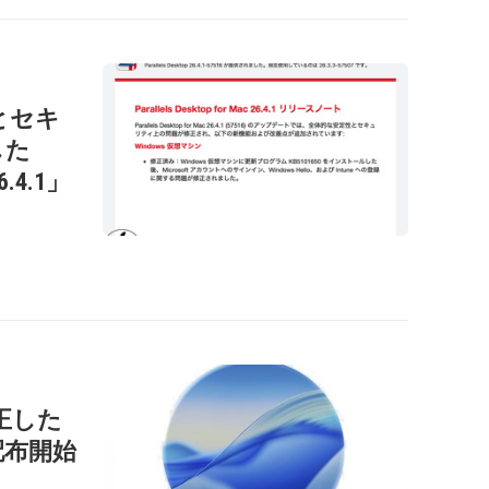
性とセキ
した
26.4.1」
正した
」を配布開始