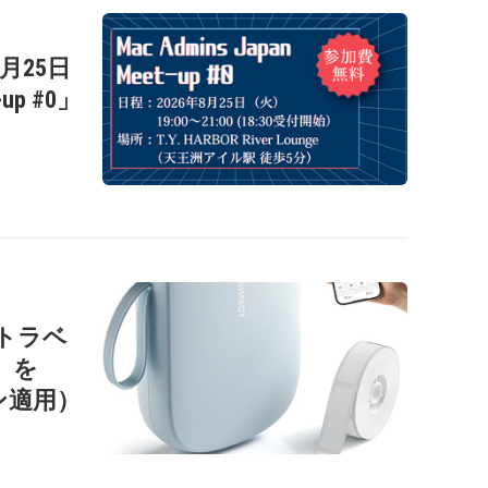
年8月25日
-up #0」
ートラベ
1」を
ン適用）