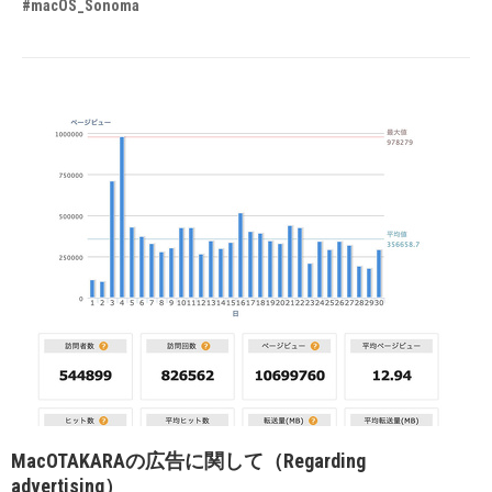
#macOS_Sonoma
MacOTAKARAの広告に関して（Regarding
advertising）