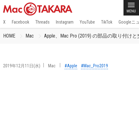
MENU
X
Facebook
Threads
Instagram
YouTube
TikTok
Google
HOME
Mac
Apple、Mac Pro (2019) の部品の取
2019年12月11日(水)
Mac
#Apple
#Mac_Pro2019