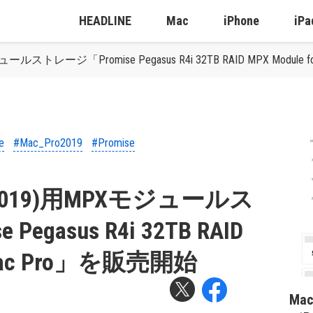
HEADLINE
Mac
iPhone
iPa
ジュールストレージ「Promise Pegasus R4i 32TB RAID MPX Module
e
#Mac_Pro2019
#Promise
o (2019)用MPXモジュールス
egasus R4i 32TB RAID
r Mac Pro」を販売開始
Ma