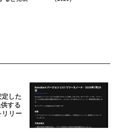
で安定した
提供する
1」をリリー