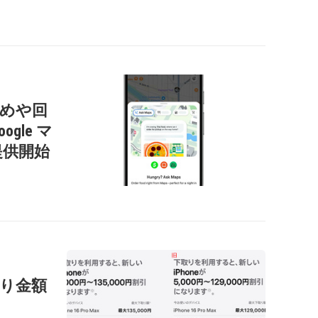
すすめや回
gle マ
提供開始
の下取り金額