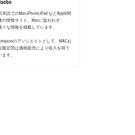
danbo
日本語でのMac,iPhone,iPad などApple関
連の情報サイト。Macに捉われず、
様々な情報を掲載しています。
Amazonのアソシエイトとして、MACお
宝鑑定団は適格販売により収入を得て
います。