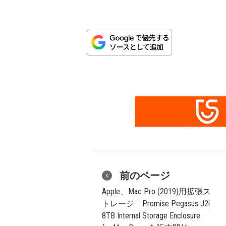
前のページ
Apple、Mac Pro (2019)用拡張ス
トレージ「Promise Pegasus J2i
8TB Internal Storage Enclosure