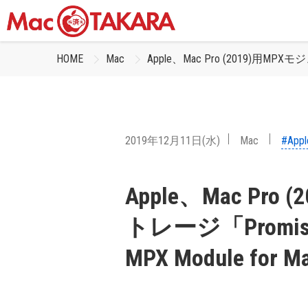
HOME
Mac
Apple、Mac Pro (2019)用MPXモ
2019年12月11日(水)
Mac
#Appl
Apple、Mac Pr
トレージ「Promise P
MPX Module fo