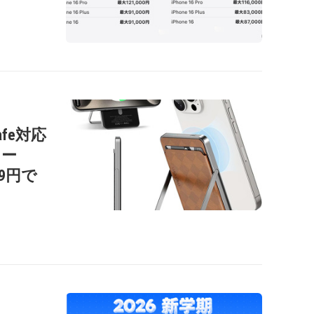
afe対応
リー
99円で