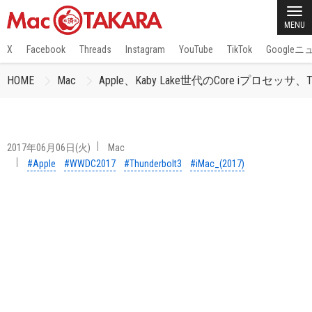
MENU
X
Facebook
Threads
Instagram
YouTube
TikTok
Google
HOME
Mac
Apple、Kaby Lake世代のCore iプロセッサ、T
2017年06月06日(火)
Mac
#Apple
#WWDC2017
#Thunderbolt3
#iMac_(2017)