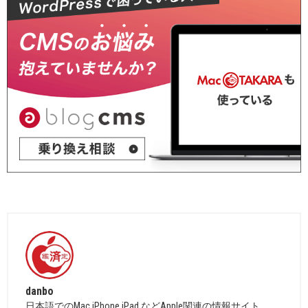
danbo
日本語でのMac,iPhone,iPad などApple関連の情報サイト。