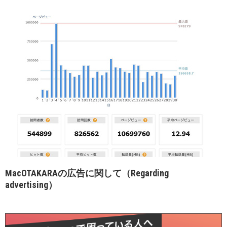
MacOTAKARAの広告に関して（Regarding
advertising）