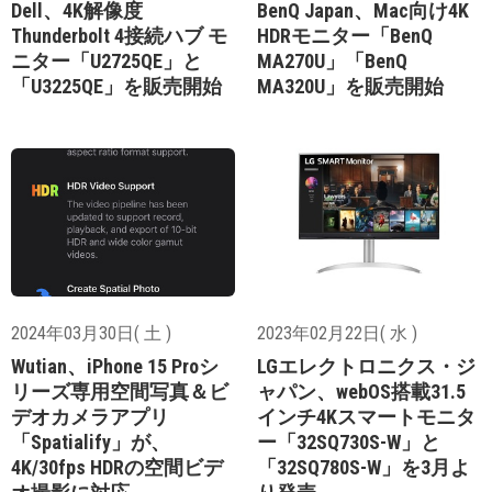
Dell、4K解像度
BenQ Japan、Mac向け4K
Thunderbolt 4接続ハブ モ
HDRモニター「BenQ
ニター「U2725QE」と
MA270U」「BenQ
「U3225QE」を販売開始
MA320U」を販売開始
2024年03月30日( 土 )
2023年02月22日( 水 )
Wutian、iPhone 15 Proシ
LGエレクトロニクス・ジ
リーズ専用空間写真＆ビ
ャパン、webOS搭載31.5
デオカメラアプリ
インチ4Kスマートモニタ
「Spatialify」が、
ー「32SQ730S-W」と
4K/30fps HDRの空間ビデ
「32SQ780S-W」を3月よ