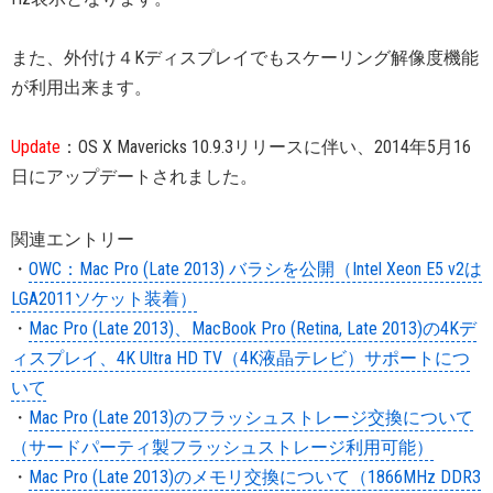
また、外付け４Kディスプレイでもスケーリング解像度機能
が利用出来ます。
Update
：OS X Mavericks 10.9.3リリースに伴い、2014年5月16
日にアップデートされました。
関連エントリー
・
OWC：Mac Pro (Late 2013) バラシを公開（Intel Xeon E5 v2は
LGA2011ソケット装着）
・
Mac Pro (Late 2013)、MacBook Pro (Retina, Late 2013)の4Kデ
ィスプレイ、4K Ultra HD TV（4K液晶テレビ）サポートにつ
いて
・
Mac Pro (Late 2013)のフラッシュストレージ交換について
（サードパーティ製フラッシュストレージ利用可能）
・
Mac Pro (Late 2013)のメモリ交換について（1866MHz DDR3