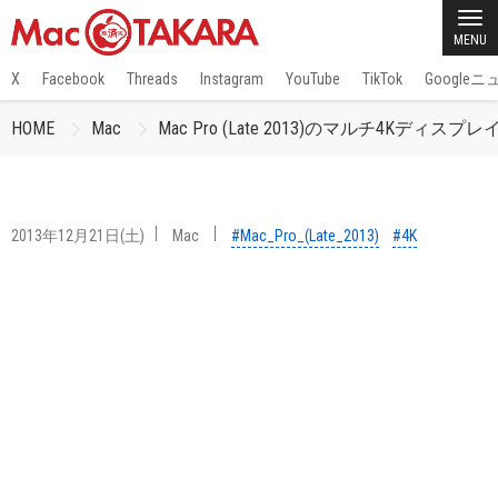
MENU
X
Facebook
Threads
Instagram
YouTube
TikTok
Google
HOME
Mac
Mac Pro (Late 2013)のマルチ4Kディ
2013年12月21日(土)
Mac
#Mac_Pro_(Late_2013)
#4K