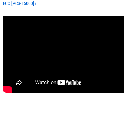
ECC [PC3-15000]）