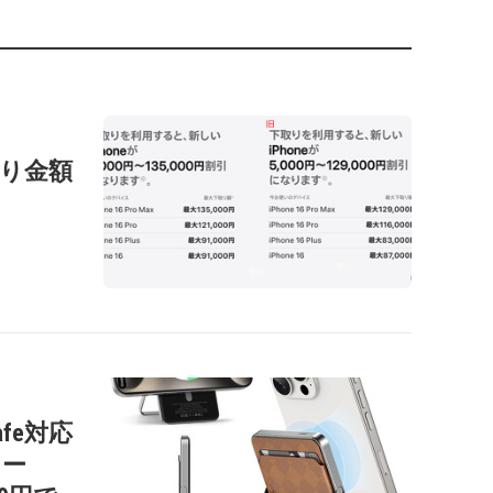
の下取り金額
afe対応
リー