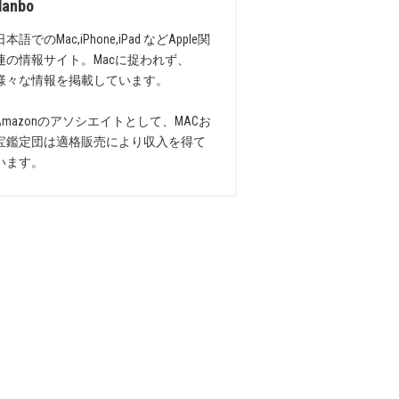
danbo
日本語でのMac,iPhone,iPad などApple関
連の情報サイト。Macに捉われず、
様々な情報を掲載しています。
Amazonのアソシエイトとして、MACお
宝鑑定団は適格販売により収入を得て
います。