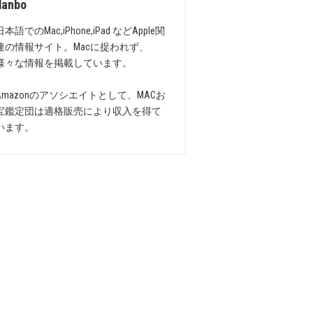
danbo
日本語でのMac,iPhone,iPad などApple関
連の情報サイト。Macに捉われず、
様々な情報を掲載しています。
Amazonのアソシエイトとして、MACお
宝鑑定団は適格販売により収入を得て
います。