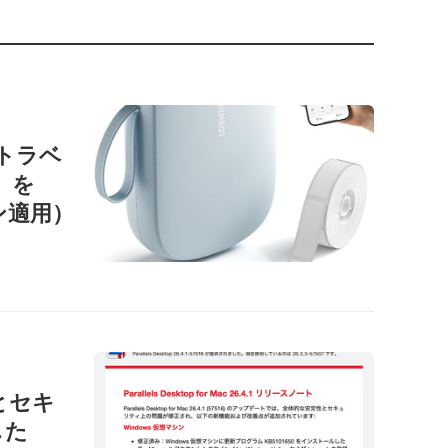
ートラベ
1」を
ン適用）
性とセキ
した