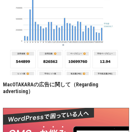
MacOTAKARAの広告に関して（Regarding
advertising）