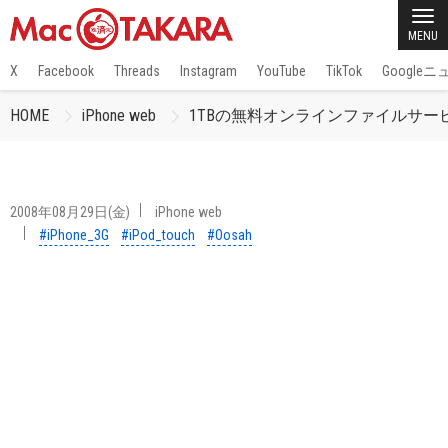
MENU
X
Facebook
Threads
Instagram
YouTube
TikTok
Google
HOME
iPhone web
1TBの無料オンラインファイルサービス「
2008年08月29日(金)
iPhone web
#iPhone_3G
#iPod_touch
#Oosah