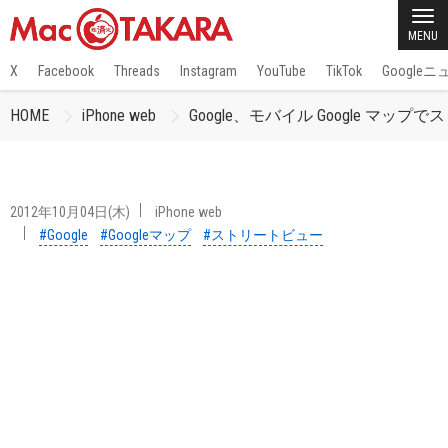
MENU
X
Facebook
Threads
Instagram
YouTube
TikTok
Google
HOME
iPhone web
Google、モバイル Google マ
2012年10月04日(木)
iPhone web
#Google
#Googleマップ
#ストリートビュー