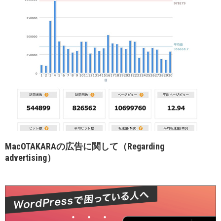
MacOTAKARAの広告に関して（Regarding
advertising）