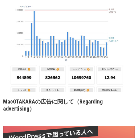
MacOTAKARAの広告に関して（Regarding
advertising）