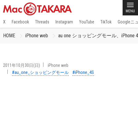
MENU
X
Facebook
Threads
Instagram
YouTube
TikTok
Google
HOME
iPhone web
au one ショッピングモール、iPho
2011年10月30日(日)
iPhone web
#au_one_ショッピングモール
#iPhone_4S