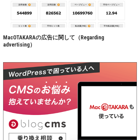
MacOTAKARAの広告に関して（Regarding
advertising）