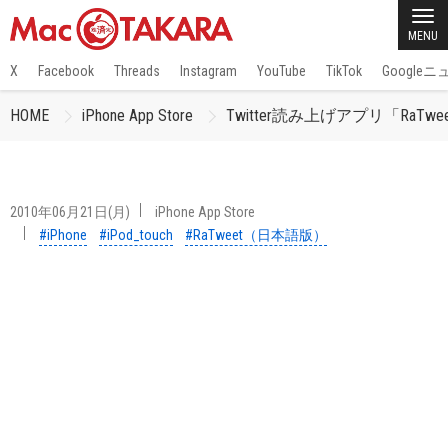
MENU
X
Facebook
Threads
Instagram
YouTube
TikTok
Google
HOME
iPhone App Store
Twitter読み上げアプリ「RaT
2010年06月21日(月)
iPhone App Store
#iPhone
#iPod_touch
#RaTweet（日本語版）