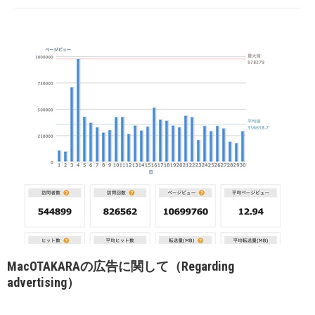
MacOTAKARAの広告に関して（Regarding
advertising）