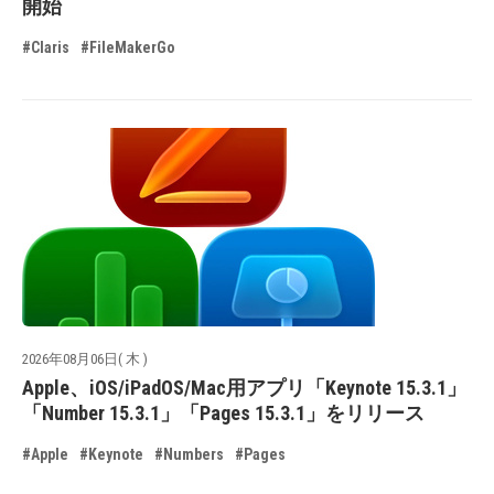
開始
#Claris
#FileMakerGo
2026年08月06日( 木 )
Apple、iOS/iPadOS/Mac用アプリ「Keynote 15.3.1」
「Number 15.3.1」「Pages 15.3.1」をリリース
#Apple
#Keynote
#Numbers
#Pages