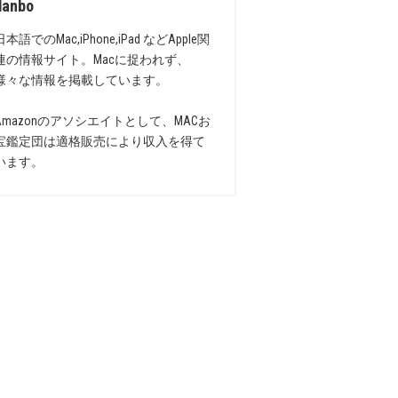
danbo
日本語でのMac,iPhone,iPad などApple関
連の情報サイト。Macに捉われず、
様々な情報を掲載しています。
Amazonのアソシエイトとして、MACお
宝鑑定団は適格販売により収入を得て
います。