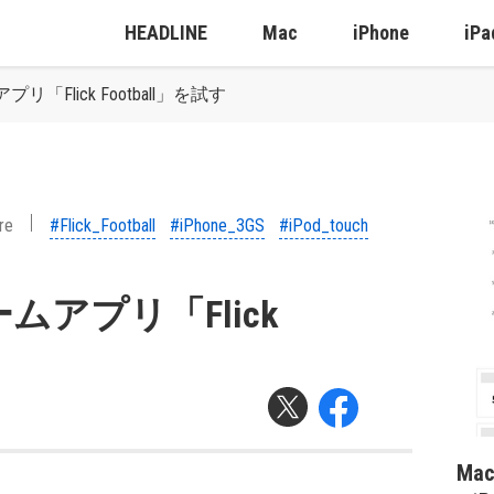
HEADLINE
Mac
iPhone
iPa
Flick Football」を試す
re
#Flick_Football
#iPhone_3GS
#iPod_touch
アプリ「Flick
Ma