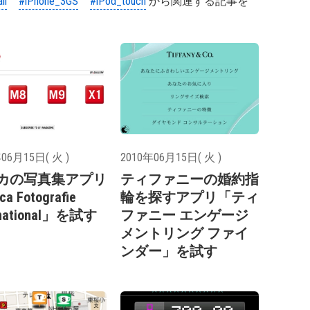
ll
#iPhone_3GS
#iPod_touch
から関連する記事を
06月15日( 火 )
2010年06月15日( 火 )
カの写真集アプリ
ティファニーの婚約指
a Fotografie
輪を探すアプリ「ティ
rnational」を試す
ファニー エンゲージ
メントリング ファイ
ンダー」を試す