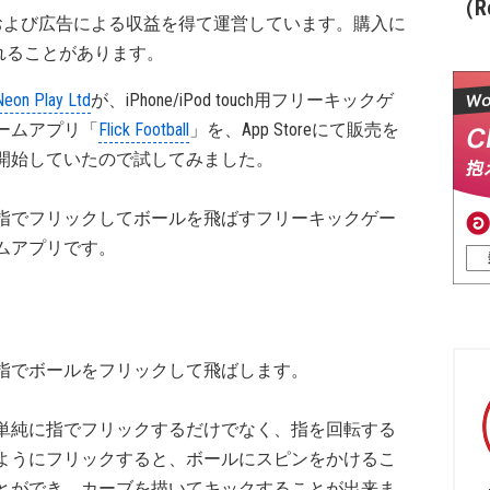
（Re
および広告による収益を得て運営しています。購入に
れることがあります。
Neon Play Ltd
が、iPhone/iPod touch用フリーキックゲ
ームアプリ「
Flick Football
」を、App Storeにて販売を
開始していたので試してみました。
指でフリックしてボールを飛ばすフリーキックゲー
ムアプリです。
指でボールをフリックして飛ばします。
単純に指でフリックするだけでなく、指を回転する
ようにフリックすると、ボールにスピンをかけるこ
とができ、カーブを描いてキックすることが出来ま