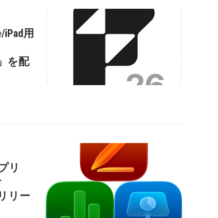
/iPad用
s
0.2」を配
用アプリ
r
」をリリー