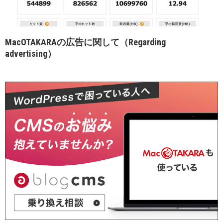
MacOTAKARAの広告に関して（Regarding
advertising）