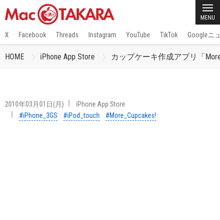
MENU
X
Facebook
Threads
Instagram
YouTube
TikTok
Google
HOME
iPhone App Store
カップケーキ作成アプリ「More C
2010年03月01日(月)
iPhone App Store
#iPhone_3GS
#iPod_touch
#More_Cupcakes!