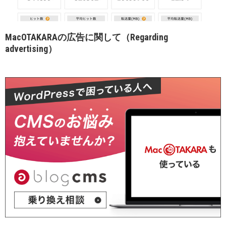
MacOTAKARAの広告に関して（Regarding
advertising）