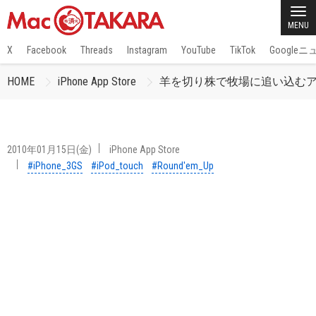
MENU
X
Facebook
Threads
Instagram
YouTube
TikTok
Google
HOME
iPhone App Store
羊を切り株で牧場に追い込むアクシ
2010年01月15日(金)
iPhone App Store
#iPhone_3GS
#iPod_touch
#Round'em_Up