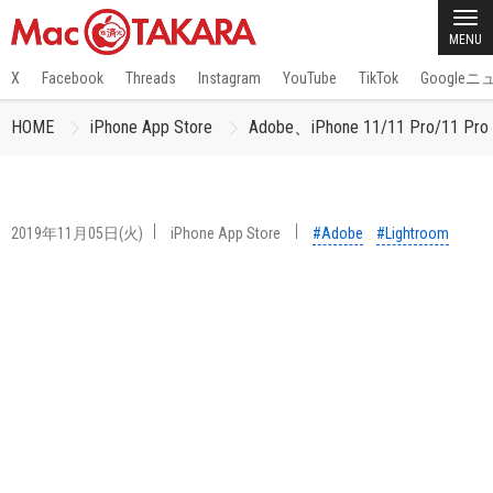
MENU
X
Facebook
Threads
Instagram
YouTube
TikTok
Google
HOME
iPhone App Store
Adobe、iPhone 11/11 Pro/1
2019年11月05日(火)
iPhone App Store
#Adobe
#Lightroom