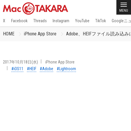
MENU
X
Facebook
Threads
Instagram
YouTube
TikTok
Google
HOME
iPhone App Store
Adobe、HEIFファイル読み込みに対
2017年10月18日(水)
iPhone App Store
#iOS11
#HEIF
#Adobe
#Lightroom