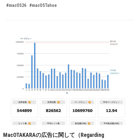
#macOS26
#macOSTahoe
MacOTAKARAの広告に関して（Regarding