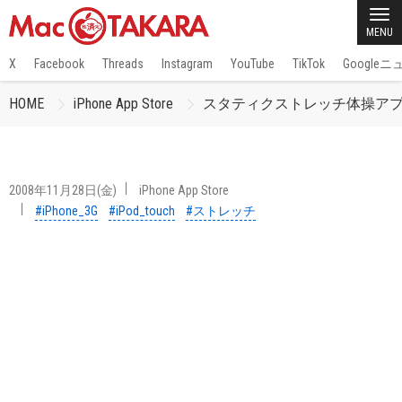
MENU
X
Facebook
Threads
Instagram
YouTube
TikTok
Google
HOME
iPhone App Store
スタティクストレッチ体操ア
2008年11月28日(金)
iPhone App Store
#iPhone_3G
#iPod_touch
#ストレッチ