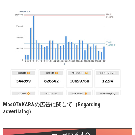
MacOTAKARAの広告に関して（Regarding
advertising）