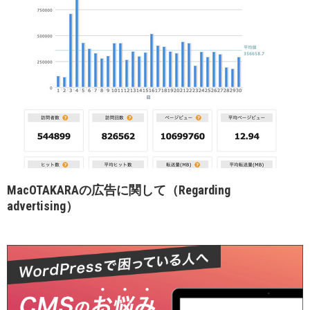
MacOTAKARAの広告に関して（Regarding
advertising）