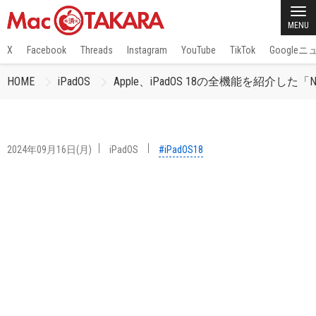
MENU
X
Facebook
Threads
Instagram
YouTube
TikTok
Google
HOME
iPadOS
Apple、iPadOS 18の全機能を紹介した「New fea
2024年09月16日(月)
iPadOS
#iPadOS18