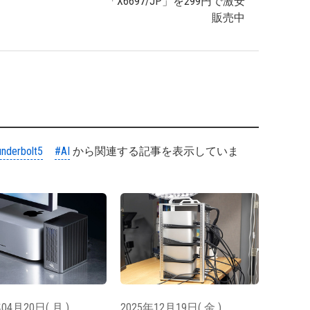
「X6697/JP」を299円で激安
販売中
nderbolt5
#AI
から関連する記事を表示していま
04月20日( 月 )
2025年12月19日( 金 )