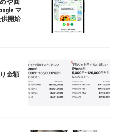
すすめや回
gle マ
提供開始
の下取り金額