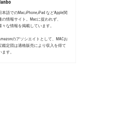
danbo
日本語でのMac,iPhone,iPad などApple関
連の情報サイト。Macに捉われず、
様々な情報を掲載しています。
Amazonのアソシエイトとして、MACお
宝鑑定団は適格販売により収入を得て
います。