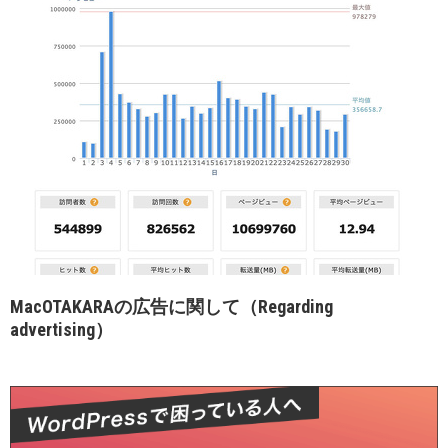
MacOTAKARAの広告に関して（Regarding
advertising）