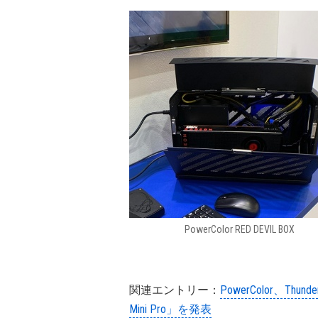
PowerColor RED DEVIL BOX
関連エントリー：
PowerColor、Thund
Mini Pro」を発表