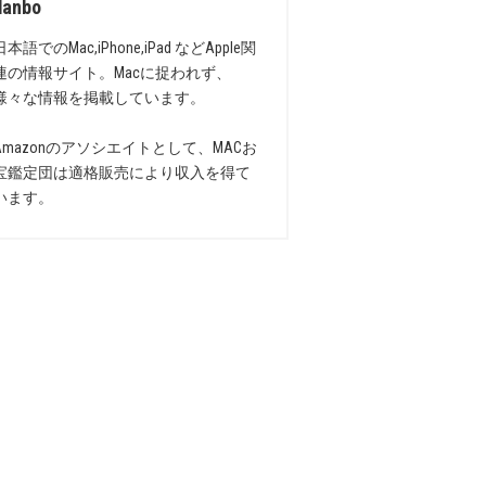
danbo
日本語でのMac,iPhone,iPad などApple関
連の情報サイト。Macに捉われず、
様々な情報を掲載しています。
Amazonのアソシエイトとして、MACお
宝鑑定団は適格販売により収入を得て
います。