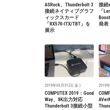
ASRock、Thunderbolt 3
接続
接続ネイティブグラフ
「Len
ィックスカード
Boos
「RX570-ITX/TBT」を
発表
展示
2019年05月31日( 金 )
2019年
COMPUTEX 2019：Good
COMP
Way、8K出力対応
AVer
Thunderbolt 3接続小型
Thun