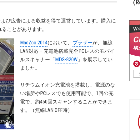
（Re
および広告による収益を得て運営しています。購入に
れることがあります。
MacZoo 2014
において、
ブラザー
が、無線
LAN対応・充電池搭載完全PCレスのモバイ
ルスキャナー「
MDS-820W
」を展示してい
ました。
リチウムイオン充電池を搭載し、電源のな
い場所やPCレスでも使用可能で、1回の充
電で、約450回スキャンすることができま
す。（無線LAN OFF時）