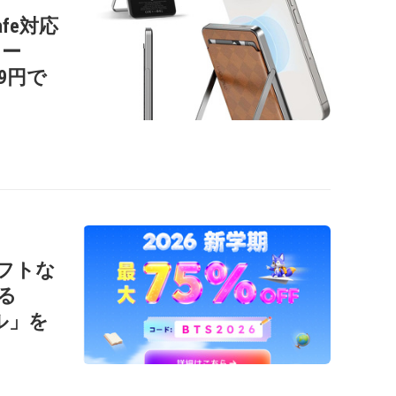
afe対応
リー
99円で
ソフトな
る
ール」を