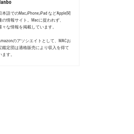
danbo
日本語でのMac,iPhone,iPad などApple関
連の情報サイト。Macに捉われず、
様々な情報を掲載しています。
Amazonのアソシエイトとして、MACお
宝鑑定団は適格販売により収入を得て
います。