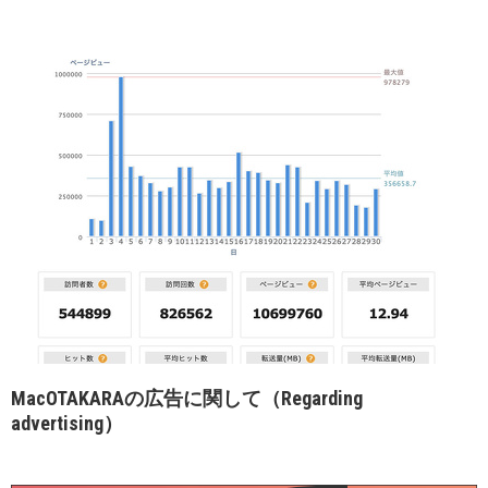
MacOTAKARAの広告に関して（Regarding
advertising）