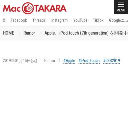
MENU
X
Facebook
Threads
Instagram
YouTube
TikTok
Google
HOME
Rumor
Apple、iPod touch (7th generation) を開
2019年01月15日(火)
Rumor
#Apple
#iPod_touch
#CES2019