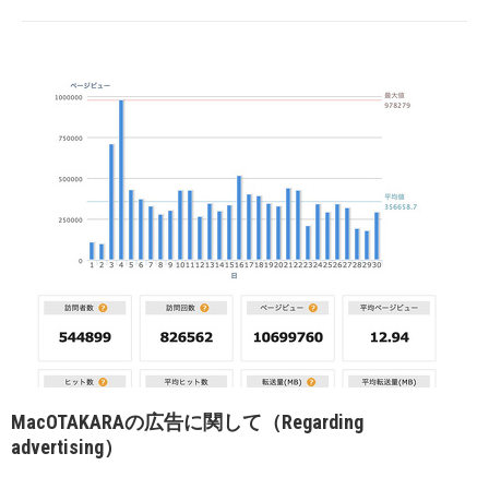
MacOTAKARAの広告に関して（Regarding
advertising）