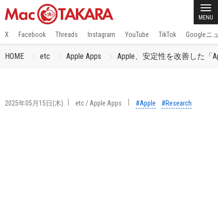
MENU
X
Facebook
Threads
Instagram
YouTube
TikTok
Google
HOME
etc
Apple Apps
Apple、安定性を改善した「Appl
2025年05月15日(木)
etc
/
Apple Apps
#Apple
#Research