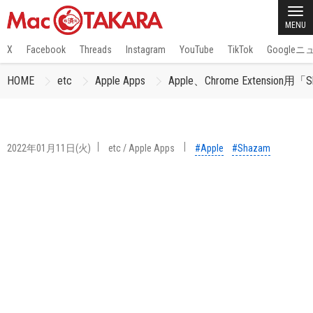
MENU
X
Facebook
Threads
Instagram
YouTube
TikTok
Google
HOME
etc
Apple Apps
Apple、Chrome Exten
2022年01月11日(火)
etc
/
Apple Apps
#Apple
#Shazam