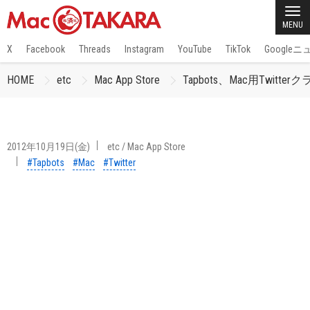
MENU
X
Facebook
Threads
Instagram
YouTube
TikTok
Google
HOME
etc
Mac App Store
Tapbots、Mac用Twitte
2012年10月19日(金)
etc
/
Mac App Store
#Tapbots
#Mac
#Twitter