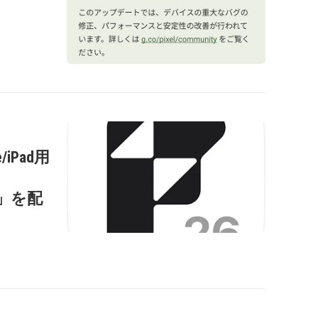
/iPad用
s
0.2」を配