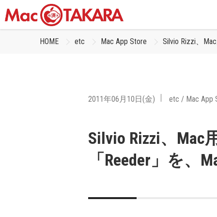
HOME
etc
Mac App Store
Silvio Rizz
2011年06月10日(金)
etc
/
Mac App 
Silvio Rizzi
「Reeder」を、Ma