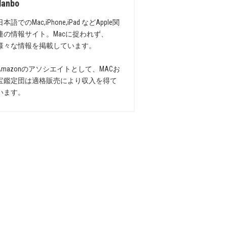
danbo
日本語でのMac,iPhone,iPad などApple関
連の情報サイト。Macに捉われず、
様々な情報を掲載しています。
Amazonのアソシエイトとして、MACお
宝鑑定団は適格販売により収入を得て
います。