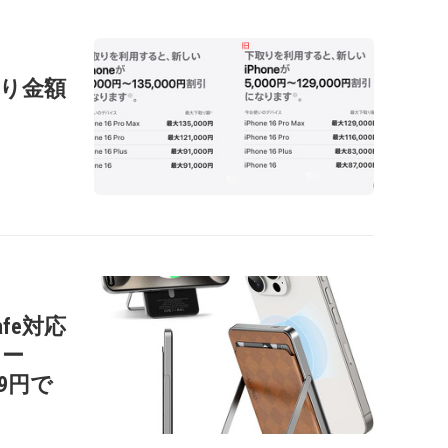
の下取り金額
afe対応
リー
99円で