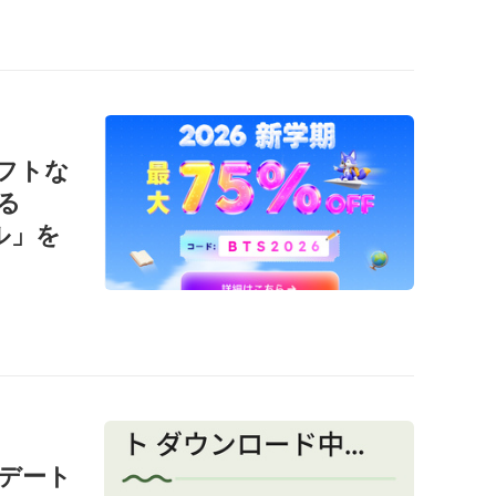
ソフトな
る
ール」を
ップデート