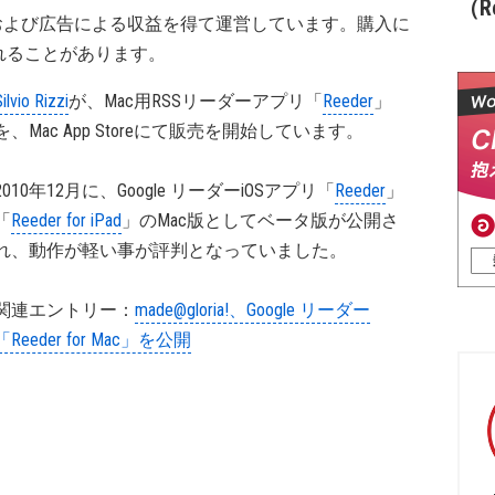
（Re
および広告による収益を得て運営しています。購入に
れることがあります。
ilvio Rizzi
が、Mac用RSSリーダーアプリ「
Reeder
」
を、Mac App Storeにて販売を開始しています。
2010年12月に、Google リーダーiOSアプリ「
Reeder
」
「
Reeder for iPad
」のMac版としてベータ版が公開さ
れ、動作が軽い事が評判となっていました。
関連エントリー：
made@gloria!、Google リーダー
「Reeder for Mac」を公開